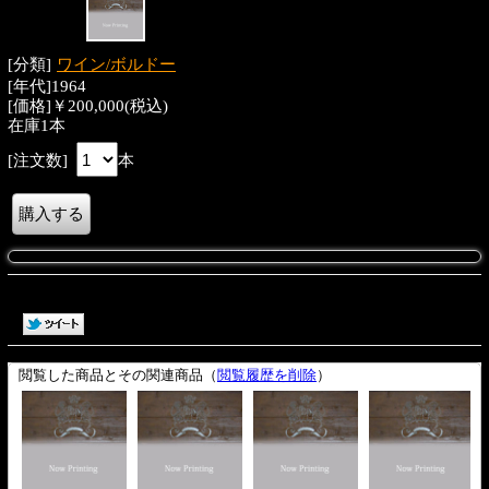
[分類]
ワイン/ボルドー
[年代]1964
[価格]￥200,000(税込)
在庫1本
[注文数]
本