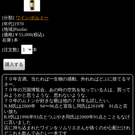
[分類]
ワイン/ボルドー
[年代]1970
[地域]Pauilac
[価格]￥55,000(税込)
在庫1本
[注文数]
本
７０年古酒。当たれば一生物の感動。外れればどぶに捨てるマ
ネー。
７０年の万国博覧会。あの時の空気を知っている人は、買って
みようかと思うような、思わないような。
７０年のムトンが好きな爺は他の７０年も試したい。
N.M氏は2000年 94〜96点と宣告し同氏は2010年 91点と言
い放ち
R.P氏は1996年93点とつぶやき同氏は2000年91点とこともなげ
に言いました
店に持ち込まれたワインをソムリエさんが抜くのが心配だけれ
どこれも飲んでみたい一本です