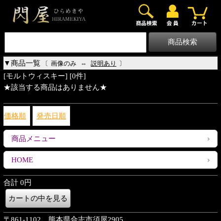
0
▼商品一覧
〔
画像のみ
⇔
説明あり
〕
[モルトウィスキー] [0件]
★該当する商品はありません★
価格順
発売日順
商品メニュー
HOME
合計 0円
〒861-1102 熊本県合志市須屋2905