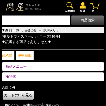
0
▼商品一覧
〔
画像のみ
⇔
説明あり
〕
[モルトウィスキー/ボトラーズ] [0件]
★該当する商品はありません★
価格順
発売日順
商品メニュー
HOME
合計 0円
〒861-1102 熊本県合志市須屋2905